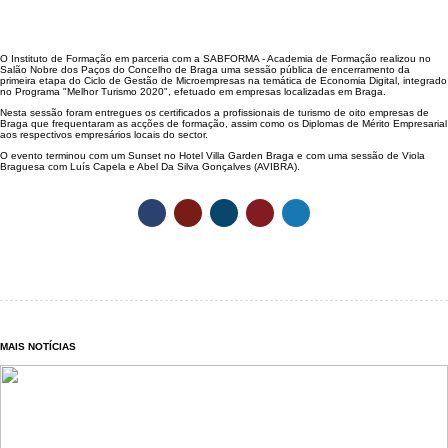
O Instituto de Formação em parceria com a SABFORMA - Academia de Formação realizou no
Salão Nobre dos Paços do Concelho de Braga uma sessão pública de encerramento da
primeira etapa do Ciclo de Gestão de Microempresas na temática de Economia Digital, integrado
no Programa "Melhor Turismo 2020", efetuado em empresas localizadas em Braga.
Nesta sessão foram entregues os certificados a profissionais de turismo de oito empresas de
Braga que frequentaram as acções de formação, assim como os Diplomas de Mérito Empresarial
aos respectivos empresários locais do sector.
O evento terminou com um Sunset no Hotel Villa Garden Braga e com uma sessão de Viola
Braguesa com Luís Capela e Abel Da Silva Gonçalves (AVIBRA).
MAIS NOTÍCIAS