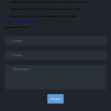
Telefone:
+351 253 265 403 (chamada para a rede fixa nacional)
Telemóvel:
+351 922 283 636 (chamada para a rede móvel)
Segunda a Sexta-Feira:
09H00 - 13H00 | 14H00 - 18H00
POLÍTICA DE PRIVACIDADE
FORMULÁRIO DE CONTACTO
Name
*
Email
*
Message