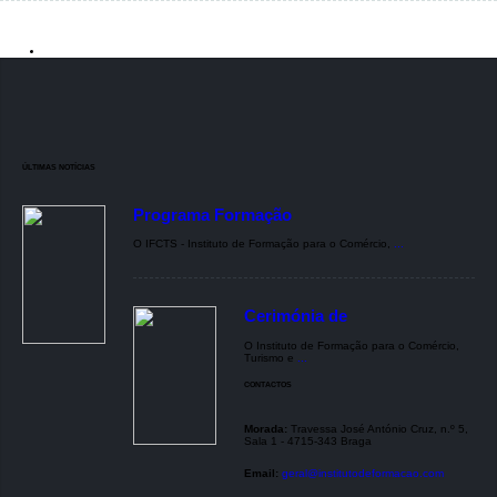
ÚLTIMAS NOTÍCIAS
Programa Formação
O IFCTS - Instituto de Formação para o Comércio,
...
Cerimónia de
O Instituto de Formação para o Comércio,
Turismo e
...
CONTACTOS
Morada:
Travessa José António Cruz, n.º 5,
Sala 1 - 4715-343 Braga
Email:
geral@institutodeformacao.com