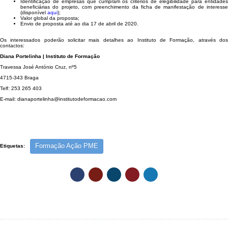
Identificação de empresas que cumpram os critérios de elegibilidade para entidades
beneficiárias do projeto, com preenchimento da ficha de manifestação de interesse
(disponível
aqui
);
Valor global da proposta;
Envio de proposta até ao dia 17 de abril de 2020.
Os interessados poderão solicitar mais detalhes ao Instituto de Formação, através dos
contactos:
Diana Portelinha | Instituto de Formação
Travessa José António Cruz, nº5
4715-343 Braga
Telf: 253 265 403
E-mail: dianaportelinha@institutodeformacao.com
Formação Ação PME
Etiquetas: