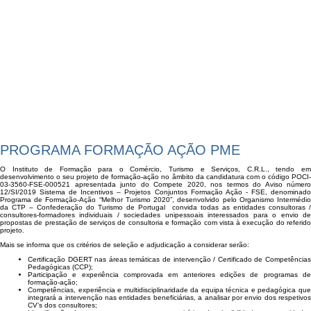
RECRUTAMENTO
FORMAÇÃO EMPREGO + DIGITAL
NEWSLETTERS
FORMAÇÃO AÇÃO PME 2019 | 2021 - MELHOR TURISMO
FORMAÇÃO MODULAR PARA EMPREGADOS
2020
FAQS
FORMAÇÃO MODULAR PARA DESEMPREGADOS
INSCRIÇÃO EMPREGO + DIGITAL
INSCRIÇÃO FORMAÇÃO AÇÃO PME
CONTACTOS
INSCRIÇÃO FORMAÇÃO MODULAR
PROGRAMA FORMAÇÃO AÇÃO PME
O Instituto de Formação para o Comércio, Turismo e Serviços, C.R.L., tendo em
desenvolvimento o seu projeto de formação-ação no âmbito da candidatura com o código POCI-
03-3560-FSE-000521 apresentada junto do Compete 2020, nos termos do Aviso número
12/SI/2019 Sistema de Incentivos – Projetos Conjuntos Formação Ação - FSE, denominado
Programa de Formação-Ação “Melhor Turismo 2020”, desenvolvido pelo Organismo Intermédio
da CTP – Confederação do Turismo de Portugal convida todas as entidades consultoras /
consultores-formadores individuais / sociedades unipessoais interessados para o envio de
propostas de prestação de serviços de consultoria e formação com vista à execução do referido
projeto.
Mais se informa que os critérios de seleção e adjudicação a considerar serão:
Certificação DGERT nas áreas temáticas de intervenção / Certificado de Competências
Pedagógicas (CCP);
Participação e experiência comprovada em anteriores edições de programas de
formação-ação;
Competências, experiência e multidisciplinaridade da equipa técnica e pedagógica que
integrará a intervenção nas entidades beneficiárias, a analisar por envio dos respetivos
CV’s dos consultores;