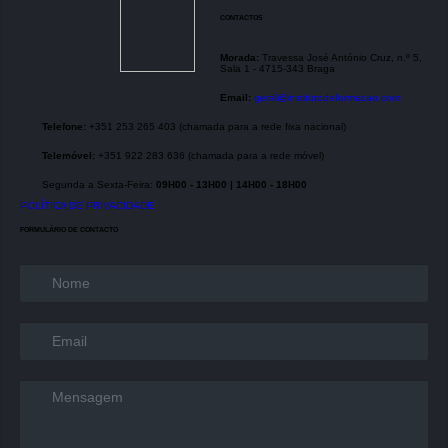
CONTACTOS
Morada:
Travessa José António Cruz, n.º 5,
Sala 1 - 4715-343 Braga
Email:
geral@institutodeformacao.com
Telefone:
+351 253 265 403 (chamada para a rede fixa nacional)
Telemóvel:
+351 922 283 636 (chamada para a rede móvel)
Segunda a Sexta-Feira:
09H00 - 13H00 | 14H00 - 18H00
POLÍTICA DE PRIVACIDADE
FORMULÁRIO DE CONTACTO
Name
*
Email
*
Message