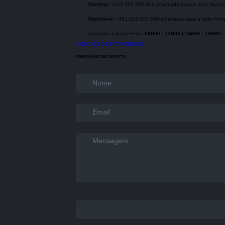
Telefone:
+351 253 265 403 (chamada para a rede fixa nac
Telemóvel:
+351 922 283 636 (chamada para a rede móve
Segunda a Sexta-Feira:
09H00 - 13H00 | 14H00 - 18H00
POLÍTICA DE PRIVACIDADE
FORMULÁRIO DE CONTACTO