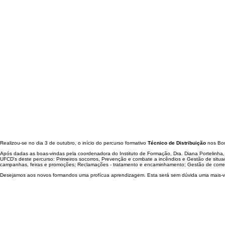
Realizou-se no dia 3 de outubro, o início do percurso formativo
Técnico de Distribuição
nos Bom
Após dadas as boas-vindas pela coordenadora do Instituto de Formação, Dra. Diana Portelinha, 
UFCD's deste percurso: Primeiros socorros, Prevenção e combate a incêndios e Gestão de situ
campanhas, feiras e promoções; Reclamações - tratamento e encaminhamento; Gestão de correio 
Desejamos aos novos formandos uma profícua aprendizagem. Esta será sem dúvida uma mais-va